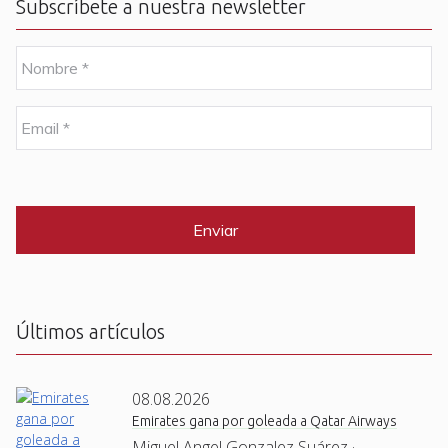
Subscríbete a nuestra newsletter
N
o
m
b
E
r
m
e
a
i
C
*
l
A
P
*
T
C
H
A
Últimos artículos
08.08.2026
Emirates gana por goleada a Qatar Airways
Miguel Angel Gonzalez Suárez ·