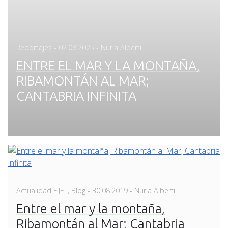
Posted
Reportajes
-
02.08.2025
- Nuria Alberti
on
ENTRE EL MAR Y LA MONTAÑA,
RIBAMONTÁN AL MAR;
CANTABRIA INFINITA
Posted
Actualidad FIJET
,
Blog
-
30.08.2019
- Nuria Alberti
on
Entre el mar y la montaña,
Ribamontán al Mar; Cantabria