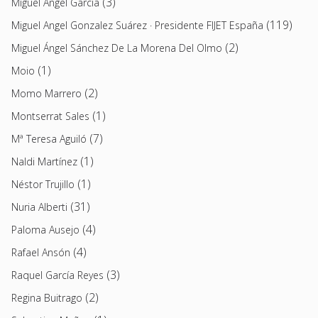
(3)
Miguel Ángel García
(119)
Miguel Angel Gonzalez Suárez · Presidente FIJET España
(2)
Miguel Ángel Sánchez De La Morena Del Olmo
(1)
Moio
(2)
Momo Marrero
(1)
Montserrat Sales
(7)
Mª Teresa Aguiló
(1)
Naldi Martínez
(1)
Néstor Trujillo
(31)
Nuria Alberti
(4)
Paloma Ausejo
(4)
Rafael Ansón
(3)
Raquel García Reyes
(2)
Regina Buitrago