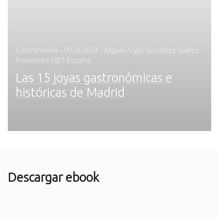
Posted
Gastronomía
-
09.06.2024
- Miguel Angel Gonzalez Suárez ·
on
Presidente FIJET España
Las 15 joyas gastronómicas e
históricas de Madrid
Descargar ebook