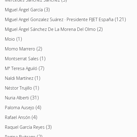
(3)
Miguel Ángel García
(121)
Miguel Angel Gonzalez Suárez · Presidente FIJET España
(2)
Miguel Ángel Sánchez De La Morena Del Olmo
(1)
Moio
(2)
Momo Marrero
(1)
Montserrat Sales
(7)
Mª Teresa Aguiló
(1)
Naldi Martínez
(1)
Néstor Trujillo
(31)
Nuria Alberti
(4)
Paloma Ausejo
(4)
Rafael Ansón
(3)
Raquel García Reyes
(2)
Regina Buitrago