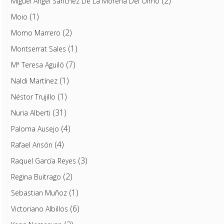
(2)
Miguel Ángel Sánchez De La Morena Del Olmo
(1)
Moio
(2)
Momo Marrero
(1)
Montserrat Sales
(7)
Mª Teresa Aguiló
(1)
Naldi Martínez
(1)
Néstor Trujillo
(31)
Nuria Alberti
(4)
Paloma Ausejo
(4)
Rafael Ansón
(3)
Raquel García Reyes
(2)
Regina Buitrago
(1)
Sebastian Muñoz
(6)
Victoriano Albillos