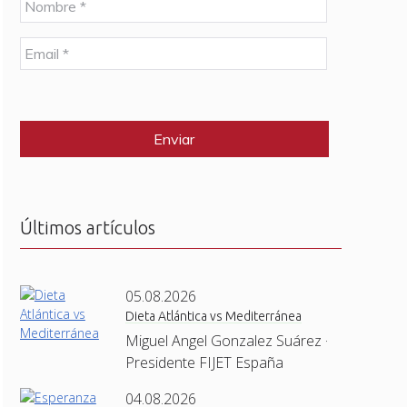
o
m
E
b
m
r
a
e
C
i
*
A
l
P
*
T
C
H
A
Últimos artículos
05.08.2026
Dieta Atlántica vs Mediterránea
Miguel Angel Gonzalez Suárez ·
Presidente FIJET España
04.08.2026