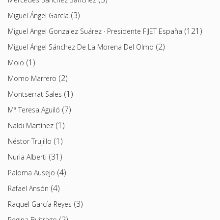
(3)
Miguel Ángel García
(121)
Miguel Angel Gonzalez Suárez · Presidente FIJET España
(2)
Miguel Ángel Sánchez De La Morena Del Olmo
(1)
Moio
(2)
Momo Marrero
(1)
Montserrat Sales
(7)
Mª Teresa Aguiló
(1)
Naldi Martínez
(1)
Néstor Trujillo
(31)
Nuria Alberti
(4)
Paloma Ausejo
(4)
Rafael Ansón
(3)
Raquel García Reyes
(2)
Regina Buitrago