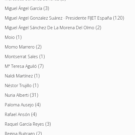
(3)
Miguel Ángel García
(120)
Miguel Angel Gonzalez Suárez · Presidente FIJET España
(2)
Miguel Ángel Sánchez De La Morena Del Olmo
(1)
Moio
(2)
Momo Marrero
(1)
Montserrat Sales
(7)
Mª Teresa Aguiló
(1)
Naldi Martínez
(1)
Néstor Trujillo
(31)
Nuria Alberti
(4)
Paloma Ausejo
(4)
Rafael Ansón
(3)
Raquel García Reyes
(2)
Regina Buitrago