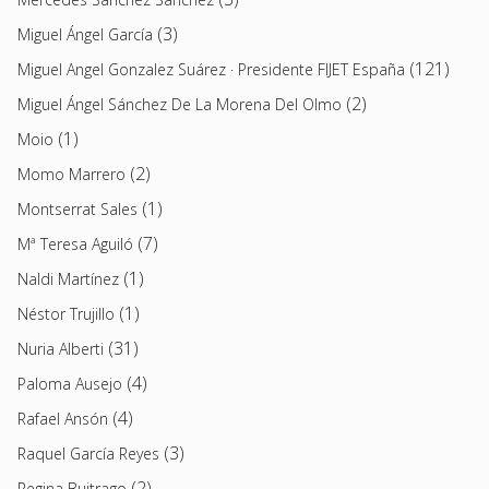
(3)
Miguel Ángel García
(121)
Miguel Angel Gonzalez Suárez · Presidente FIJET España
(2)
Miguel Ángel Sánchez De La Morena Del Olmo
(1)
Moio
(2)
Momo Marrero
(1)
Montserrat Sales
(7)
Mª Teresa Aguiló
(1)
Naldi Martínez
(1)
Néstor Trujillo
(31)
Nuria Alberti
(4)
Paloma Ausejo
(4)
Rafael Ansón
(3)
Raquel García Reyes
(2)
Regina Buitrago