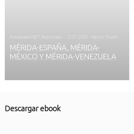
Posted
Actualidad FIJET
,
Reportajes
-
22.07.2025
- Néstor Trujillo
on
MÉRIDA-ESPAÑA, MÉRIDA-
MÉXICO Y MÉRIDA-VENEZUELA
Descargar ebook