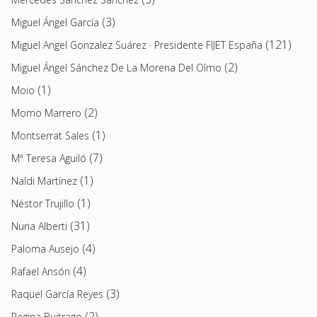
(3)
Miguel Ángel García
(121)
Miguel Angel Gonzalez Suárez · Presidente FIJET España
(2)
Miguel Ángel Sánchez De La Morena Del Olmo
(1)
Moio
(2)
Momo Marrero
(1)
Montserrat Sales
(7)
Mª Teresa Aguiló
(1)
Naldi Martínez
(1)
Néstor Trujillo
(31)
Nuria Alberti
(4)
Paloma Ausejo
(4)
Rafael Ansón
(3)
Raquel García Reyes
(2)
Regina Buitrago