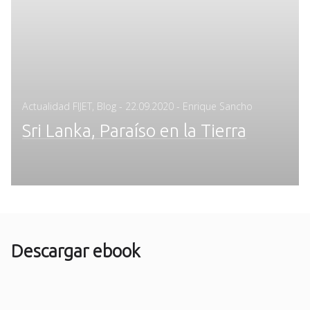
Posted
Actualidad FIJET
,
Blog
-
22.09.2020
- Enrique Sancho
on
Sri Lanka, Paraíso en la Tierra
Descargar ebook