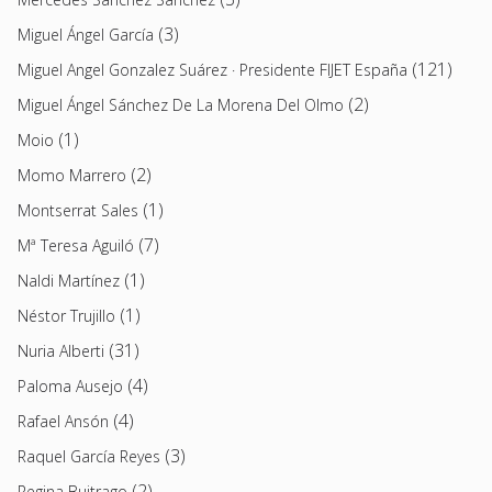
(3)
Miguel Ángel García
(121)
Miguel Angel Gonzalez Suárez · Presidente FIJET España
(2)
Miguel Ángel Sánchez De La Morena Del Olmo
(1)
Moio
(2)
Momo Marrero
(1)
Montserrat Sales
(7)
Mª Teresa Aguiló
(1)
Naldi Martínez
(1)
Néstor Trujillo
(31)
Nuria Alberti
(4)
Paloma Ausejo
(4)
Rafael Ansón
(3)
Raquel García Reyes
(2)
Regina Buitrago