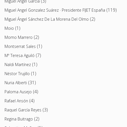
(3)
Miguel Ángel García
(119)
Miguel Angel Gonzalez Suárez · Presidente FIJET España
(2)
Miguel Ángel Sánchez De La Morena Del Olmo
(1)
Moio
(2)
Momo Marrero
(1)
Montserrat Sales
(7)
Mª Teresa Aguiló
(1)
Naldi Martínez
(1)
Néstor Trujillo
(31)
Nuria Alberti
(4)
Paloma Ausejo
(4)
Rafael Ansón
(3)
Raquel García Reyes
(2)
Regina Buitrago