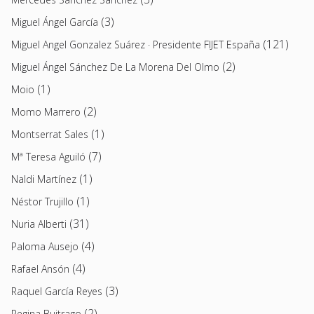
(3)
Miguel Ángel García
(121)
Miguel Angel Gonzalez Suárez · Presidente FIJET España
(2)
Miguel Ángel Sánchez De La Morena Del Olmo
(1)
Moio
(2)
Momo Marrero
(1)
Montserrat Sales
(7)
Mª Teresa Aguiló
(1)
Naldi Martínez
(1)
Néstor Trujillo
(31)
Nuria Alberti
(4)
Paloma Ausejo
(4)
Rafael Ansón
(3)
Raquel García Reyes
(2)
Regina Buitrago