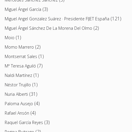
(3)
Miguel Ángel García
(121)
Miguel Angel Gonzalez Suárez · Presidente FIJET España
(2)
Miguel Ángel Sánchez De La Morena Del Olmo
(1)
Moio
(2)
Momo Marrero
(1)
Montserrat Sales
(7)
Mª Teresa Aguiló
(1)
Naldi Martínez
(1)
Néstor Trujillo
(31)
Nuria Alberti
(4)
Paloma Ausejo
(4)
Rafael Ansón
(3)
Raquel García Reyes
(2)
Regina Buitrago