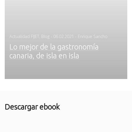
Posted
Actualidad FIJET
,
Blog
-
06.02.2021
- Enrique Sancho
on
Lo mejor de la gastronomía
canaria, de isla en isla
Descargar ebook