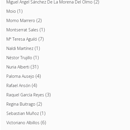
(2)
Miguel Ángel Sánchez De La Morena Del Olmo
(1)
Moio
(2)
Momo Marrero
(1)
Montserrat Sales
(7)
Mª Teresa Aguiló
(1)
Naldi Martínez
(1)
Néstor Trujillo
(31)
Nuria Alberti
(4)
Paloma Ausejo
(4)
Rafael Ansón
(3)
Raquel García Reyes
(2)
Regina Buitrago
(1)
Sebastian Muñoz
(6)
Victoriano Albillos