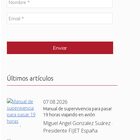
o
m
E
b
m
r
a
e
C
i
*
A
l
P
*
T
C
H
A
Últimos artículos
07.08.2026
Manual de supervivencia para pasar
19 horas viajando en avión
Miguel Angel Gonzalez Suárez ·
Presidente FIJET España