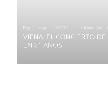
Posted
Blog
,
Reportajes
-
22.09.2025
- Joaquin Muñoz Corone
on
VIENA: EL CONCIERTO D
EN 81 AÑOS