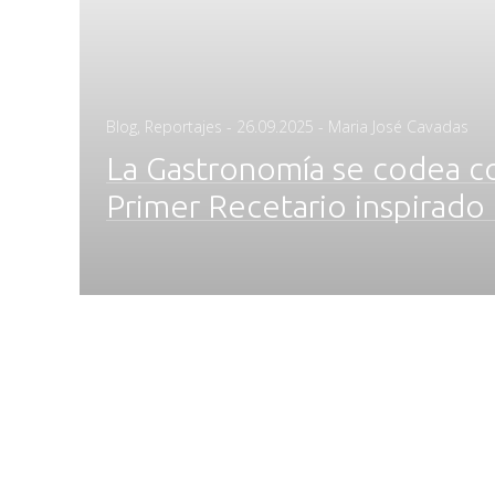
Posted
Blog
,
Reportajes
-
26.09.2025
- Maria José Cavadas
on
La Gastronomía se codea con
Primer Recetario inspirado