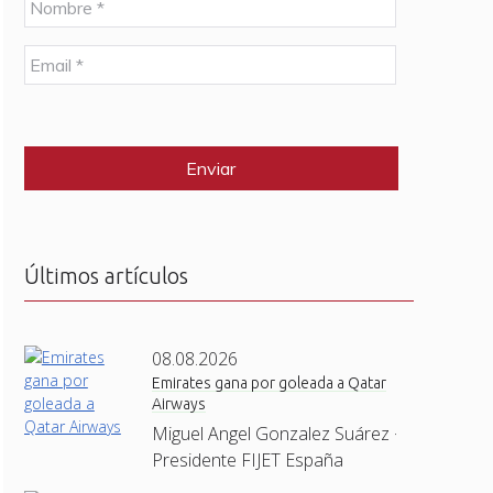
o
m
E
b
m
r
a
e
C
i
*
A
l
P
*
T
C
H
A
Últimos artículos
08.08.2026
Emirates gana por goleada a Qatar
Airways
Miguel Angel Gonzalez Suárez ·
Presidente FIJET España