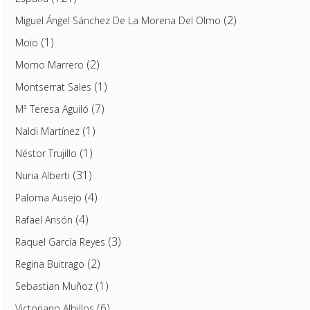
(2)
Miguel Ángel Sánchez De La Morena Del Olmo
(1)
Moio
(2)
Momo Marrero
(1)
Montserrat Sales
(7)
Mª Teresa Aguiló
(1)
Naldi Martínez
(1)
Néstor Trujillo
(31)
Nuria Alberti
(4)
Paloma Ausejo
(4)
Rafael Ansón
(3)
Raquel García Reyes
(2)
Regina Buitrago
(1)
Sebastian Muñoz
(6)
Victoriano Albillos