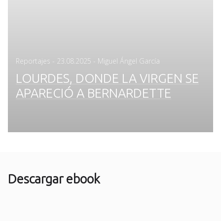
Posted
Reportajes
-
23.08.2025
- Miguel Ángel García
on
LOURDES, DONDE LA VIRGEN SE
APARECIÓ A BERNARDETTE
Descargar ebook