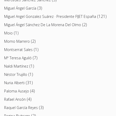
(3)
Miguel Ángel García
(121)
Miguel Angel Gonzalez Suárez · Presidente FIJET España
(2)
Miguel Ángel Sánchez De La Morena Del Olmo
(1)
Moio
(2)
Momo Marrero
(1)
Montserrat Sales
(7)
Mª Teresa Aguiló
(1)
Naldi Martínez
(1)
Néstor Trujillo
(31)
Nuria Alberti
(4)
Paloma Ausejo
(4)
Rafael Ansón
(3)
Raquel García Reyes
(2)
Regina Buitrago