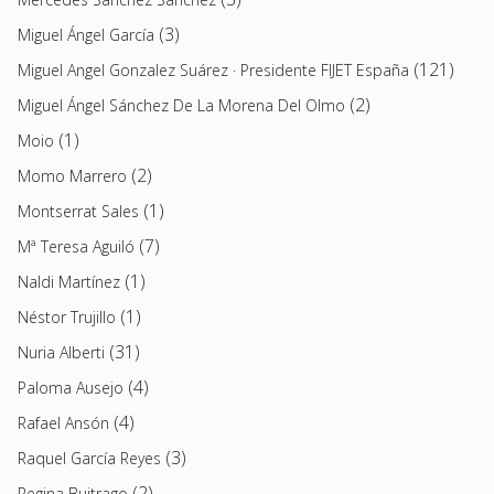
(3)
Miguel Ángel García
(121)
Miguel Angel Gonzalez Suárez · Presidente FIJET España
(2)
Miguel Ángel Sánchez De La Morena Del Olmo
(1)
Moio
(2)
Momo Marrero
(1)
Montserrat Sales
(7)
Mª Teresa Aguiló
(1)
Naldi Martínez
(1)
Néstor Trujillo
(31)
Nuria Alberti
(4)
Paloma Ausejo
(4)
Rafael Ansón
(3)
Raquel García Reyes
(2)
Regina Buitrago