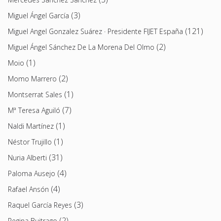
(3)
Miguel Ángel García
(121)
Miguel Angel Gonzalez Suárez · Presidente FIJET España
(2)
Miguel Ángel Sánchez De La Morena Del Olmo
(1)
Moio
(2)
Momo Marrero
(1)
Montserrat Sales
(7)
Mª Teresa Aguiló
(1)
Naldi Martínez
(1)
Néstor Trujillo
(31)
Nuria Alberti
(4)
Paloma Ausejo
(4)
Rafael Ansón
(3)
Raquel García Reyes
(2)
Regina Buitrago