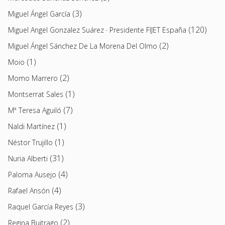
(3)
Miguel Ángel García
(120)
Miguel Angel Gonzalez Suárez · Presidente FIJET España
(2)
Miguel Ángel Sánchez De La Morena Del Olmo
(1)
Moio
(2)
Momo Marrero
(1)
Montserrat Sales
(7)
Mª Teresa Aguiló
(1)
Naldi Martínez
(1)
Néstor Trujillo
(31)
Nuria Alberti
(4)
Paloma Ausejo
(4)
Rafael Ansón
(3)
Raquel García Reyes
(2)
Regina Buitrago