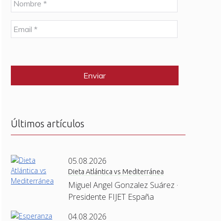
o
m
E
b
m
r
a
e
C
i
*
A
l
P
*
T
C
H
A
Últimos artículos
05.08.2026
Dieta Atlántica vs Mediterránea
Miguel Angel Gonzalez Suárez ·
Presidente FIJET España
04.08.2026