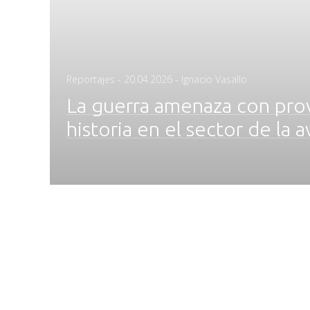
Posted
Reportajes
-
20.04.2026
- Ignacio Vasallo
on
La guerra amenaza con provo
historia en el sector de la a