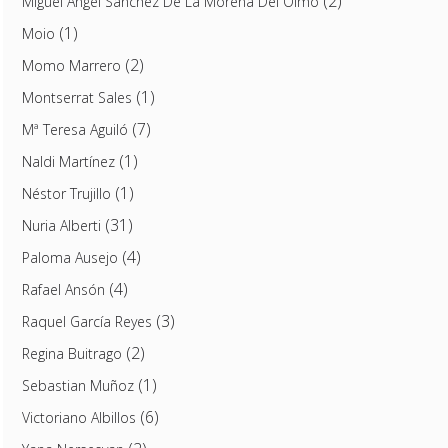
(2)
Miguel Ángel Sánchez De La Morena Del Olmo
(1)
Moio
(2)
Momo Marrero
(1)
Montserrat Sales
(7)
Mª Teresa Aguiló
(1)
Naldi Martínez
(1)
Néstor Trujillo
(31)
Nuria Alberti
(4)
Paloma Ausejo
(4)
Rafael Ansón
(3)
Raquel García Reyes
(2)
Regina Buitrago
(1)
Sebastian Muñoz
(6)
Victoriano Albillos