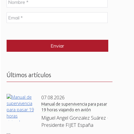
o
m
E
b
m
r
a
e
C
i
*
A
l
P
*
T
C
H
A
Últimos artículos
07.08.2026
Manual de supervivencia para pasar
19 horas viajando en avión
Miguel Angel Gonzalez Suárez ·
Presidente FIJET España