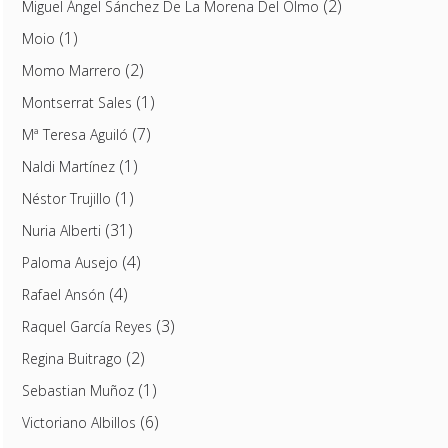
(2)
Miguel Ángel Sánchez De La Morena Del Olmo
(1)
Moio
(2)
Momo Marrero
(1)
Montserrat Sales
(7)
Mª Teresa Aguiló
(1)
Naldi Martínez
(1)
Néstor Trujillo
(31)
Nuria Alberti
(4)
Paloma Ausejo
(4)
Rafael Ansón
(3)
Raquel García Reyes
(2)
Regina Buitrago
(1)
Sebastian Muñoz
(6)
Victoriano Albillos