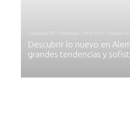
Posted
Actualidad FIJET
,
Reportajes
-
04.05.2026
- Enrique Sa
on
Descubrir lo nuevo en Alem
grandes tendencias y sofis