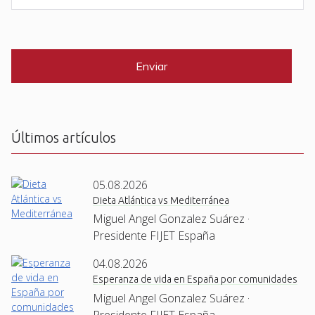
e
a
i
C
*
l
A
P
*
T
C
H
A
Últimos artículos
05.08.2026
Dieta Atlántica vs Mediterránea
Miguel Angel Gonzalez Suárez ·
Presidente FIJET España
04.08.2026
Esperanza de vida en España por comunidades
Miguel Angel Gonzalez Suárez ·
Presidente FIJET España