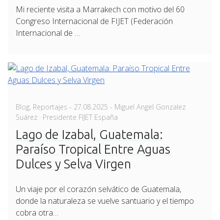
Mi reciente visita a Marrakech con motivo del 60
Congreso Internacional de FIJET (Federación
Internacional de …
Posted
Blog
,
Reportajes
-
27.08.2025
- Miguel Angel Gonzalez
on
Suárez · Presidente FIJET España
Lago de Izabal, Guatemala:
Paraíso Tropical Entre Aguas
Dulces y Selva Virgen
Un viaje por el corazón selvático de Guatemala,
donde la naturaleza se vuelve santuario y el tiempo
cobra otra…