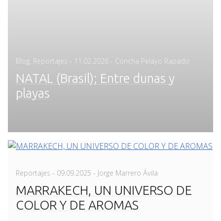
Posted
Blog
,
Reportajes
-
11.02.2026
- Concha Pelayo Rapado
on
NATAL (Brasil); Entre dunas y
playas
Posted
Reportajes
-
09.09.2025
- Jorge Marrero Ávila
on
MARRAKECH, UN UNIVERSO DE
COLOR Y DE AROMAS