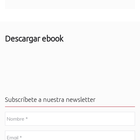
Descargar ebook
Subscríbete a nuestra newsletter
N
o
m
b
E
r
m