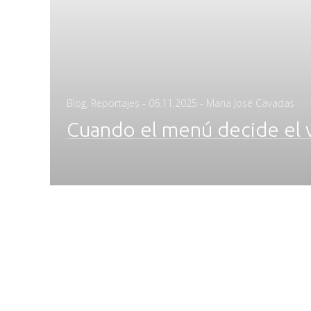
Posted
Blog
,
Reportajes
-
06.11.2025
- Maria José Cavadas
on
Cuando el menú decide el v