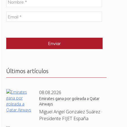
o
m
E
b
m
r
a
e
C
i
*
A
l
P
*
T
C
H
A
Últimos artículos
08.08.2026
Emirates gana por goleada a Qatar
Airways
Miguel Angel Gonzalez Suárez ·
Presidente FIJET España