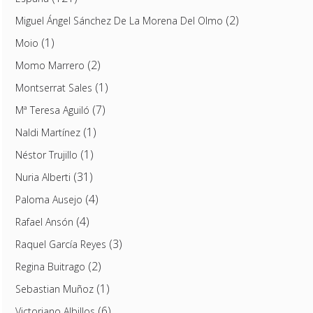
(2)
Miguel Ángel Sánchez De La Morena Del Olmo
(1)
Moio
(2)
Momo Marrero
(1)
Montserrat Sales
(7)
Mª Teresa Aguiló
(1)
Naldi Martínez
(1)
Néstor Trujillo
(31)
Nuria Alberti
(4)
Paloma Ausejo
(4)
Rafael Ansón
(3)
Raquel García Reyes
(2)
Regina Buitrago
(1)
Sebastian Muñoz
(6)
Victoriano Albillos