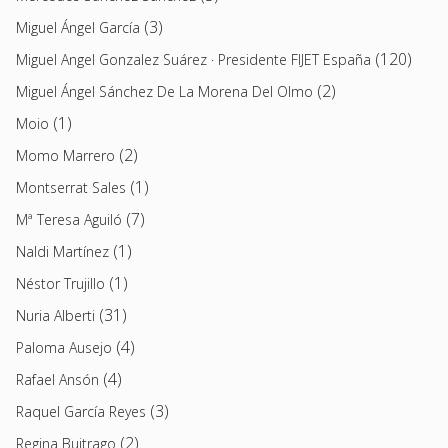
(3)
Miguel Ángel García
(120)
Miguel Angel Gonzalez Suárez · Presidente FIJET España
(2)
Miguel Ángel Sánchez De La Morena Del Olmo
(1)
Moio
(2)
Momo Marrero
(1)
Montserrat Sales
(7)
Mª Teresa Aguiló
(1)
Naldi Martínez
(1)
Néstor Trujillo
(31)
Nuria Alberti
(4)
Paloma Ausejo
(4)
Rafael Ansón
(3)
Raquel García Reyes
(2)
Regina Buitrago