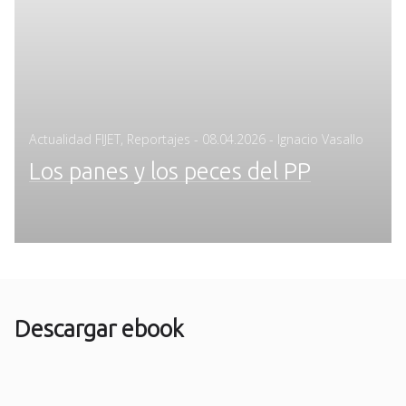
Posted
Actualidad FIJET
,
Reportajes
-
08.04.2026
- Ignacio Vasallo
on
Los panes y los peces del PP
Descargar ebook