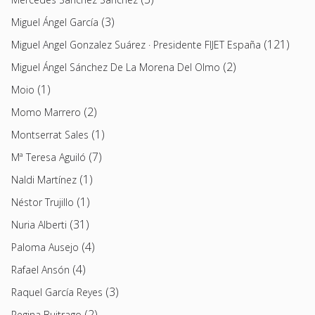
(3)
Miguel Ángel García
(121)
Miguel Angel Gonzalez Suárez · Presidente FIJET España
(2)
Miguel Ángel Sánchez De La Morena Del Olmo
(1)
Moio
(2)
Momo Marrero
(1)
Montserrat Sales
(7)
Mª Teresa Aguiló
(1)
Naldi Martínez
(1)
Néstor Trujillo
(31)
Nuria Alberti
(4)
Paloma Ausejo
(4)
Rafael Ansón
(3)
Raquel García Reyes
(2)
Regina Buitrago