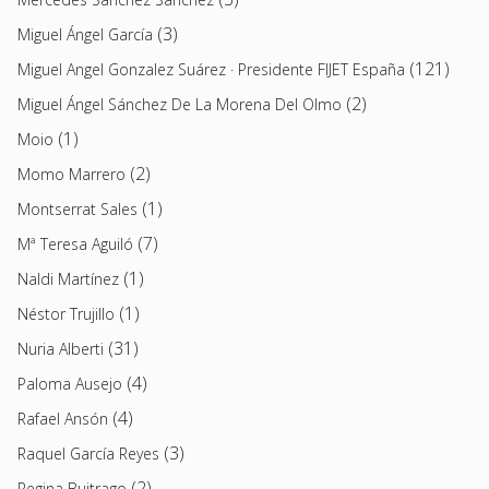
(3)
Miguel Ángel García
(121)
Miguel Angel Gonzalez Suárez · Presidente FIJET España
(2)
Miguel Ángel Sánchez De La Morena Del Olmo
(1)
Moio
(2)
Momo Marrero
(1)
Montserrat Sales
(7)
Mª Teresa Aguiló
(1)
Naldi Martínez
(1)
Néstor Trujillo
(31)
Nuria Alberti
(4)
Paloma Ausejo
(4)
Rafael Ansón
(3)
Raquel García Reyes
(2)
Regina Buitrago