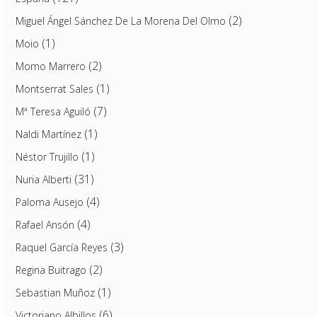
(2)
Miguel Ángel Sánchez De La Morena Del Olmo
(1)
Moio
(2)
Momo Marrero
(1)
Montserrat Sales
(7)
Mª Teresa Aguiló
(1)
Naldi Martínez
(1)
Néstor Trujillo
(31)
Nuria Alberti
(4)
Paloma Ausejo
(4)
Rafael Ansón
(3)
Raquel García Reyes
(2)
Regina Buitrago
(1)
Sebastian Muñoz
(6)
Victoriano Albillos