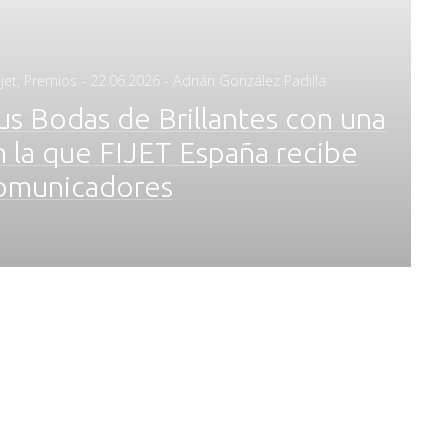
Posted
jet
,
Premios
-
22.06.2026
- Adrián González Padilla
on
us Bodas de Brillantes con una
 la que FIJET España recibe
comunicadores