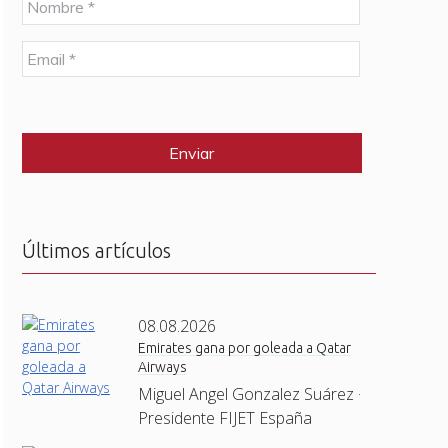
o
m
E
b
m
r
a
e
C
i
*
A
l
P
*
T
C
H
A
Últimos artículos
08.08.2026
Emirates gana por goleada a Qatar
Airways
Miguel Angel Gonzalez Suárez ·
Presidente FIJET España