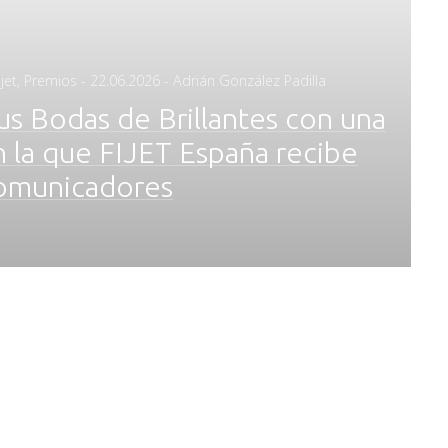
Posted
jet
,
Premios
-
22.06.2026
- Adrián González Padilla
on
us Bodas de Brillantes con una
 la que FIJET España recibe
comunicadores