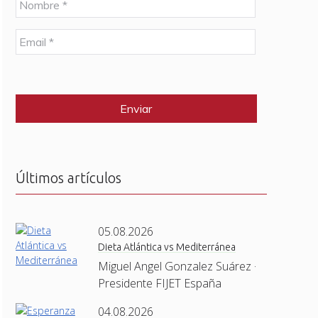
o
m
E
b
m
r
a
e
C
i
*
A
l
P
*
T
C
H
A
Últimos artículos
05.08.2026
Dieta Atlántica vs Mediterránea
Miguel Angel Gonzalez Suárez ·
Presidente FIJET España
04.08.2026