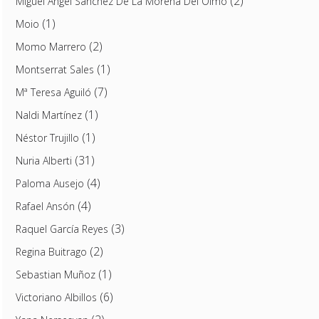
(2)
Miguel Ángel Sánchez De La Morena Del Olmo
(1)
Moio
(2)
Momo Marrero
(1)
Montserrat Sales
(7)
Mª Teresa Aguiló
(1)
Naldi Martínez
(1)
Néstor Trujillo
(31)
Nuria Alberti
(4)
Paloma Ausejo
(4)
Rafael Ansón
(3)
Raquel García Reyes
(2)
Regina Buitrago
(1)
Sebastian Muñoz
(6)
Victoriano Albillos