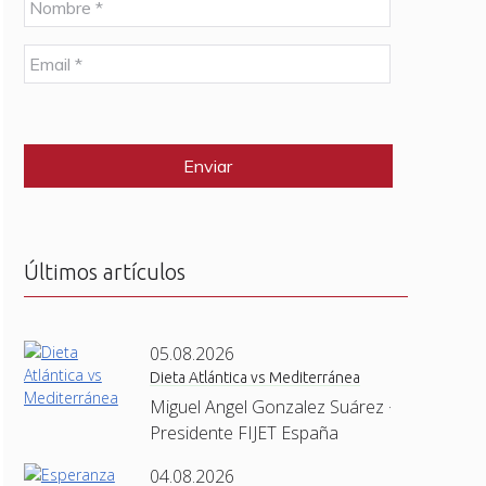
o
m
E
b
m
r
a
e
C
i
*
A
l
P
*
T
C
H
A
Últimos artículos
05.08.2026
Dieta Atlántica vs Mediterránea
Miguel Angel Gonzalez Suárez ·
Presidente FIJET España
04.08.2026