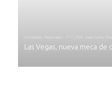
Posted
Actividades
,
Reportajes
-
17.11.2024
- Juan-Carlos Aria
on
Las Vegas, nueva meca de 