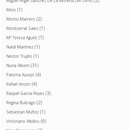
(2)
Miguel Ángel Sánchez De La Morena Del Olmo
(1)
Moio
(2)
Momo Marrero
(1)
Montserrat Sales
(7)
Mª Teresa Aguiló
(1)
Naldi Martínez
(1)
Néstor Trujillo
(31)
Nuria Alberti
(4)
Paloma Ausejo
(4)
Rafael Ansón
(3)
Raquel García Reyes
(2)
Regina Buitrago
(1)
Sebastian Muñoz
(6)
Victoriano Albillos