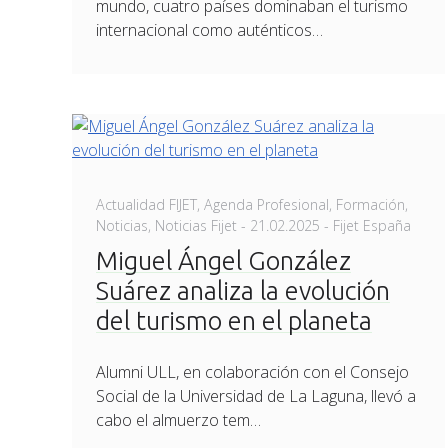
mundo, cuatro países dominaban el turismo
internacional como auténticos…
Actualidad FIJET
,
Agenda Profesional
,
Formación
,
Posted
Noticias
,
Noticias Fijet
-
21.02.2025
- Fijet España
on
Miguel Ángel González
Suárez analiza la evolución
del turismo en el planeta
Alumni ULL, en colaboración con el Consejo
Social de la Universidad de La Laguna, llevó a
cabo el almuerzo tem…