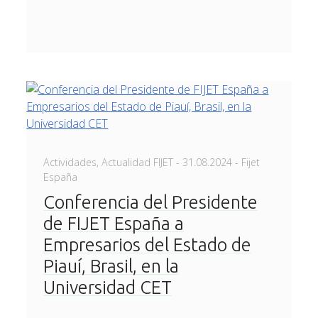
Posted
Actividades
,
Actualidad FIJET
-
31.08.2024
- Fijet
on
España
Conferencia del Presidente
de FIJET España a
Empresarios del Estado de
Piauí, Brasil, en la
Universidad CET