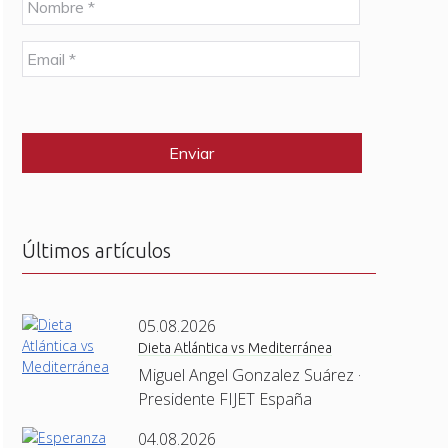
o
m
E
b
m
r
a
e
C
i
*
A
l
P
*
T
C
H
A
Últimos artículos
05.08.2026
Dieta Atlántica vs Mediterránea
Miguel Angel Gonzalez Suárez ·
Presidente FIJET España
04.08.2026