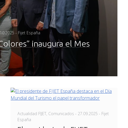
sted
.10.2025
- Fijet España
Colores” inaugura el Mes
Posted
Actualidad FIJET
,
Comunicados
-
27.09.2025
- Fijet
on
España