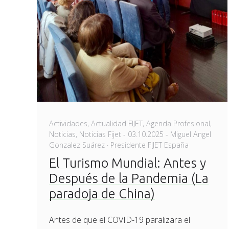
Actividades
,
Actualidad FIJET
,
Agenda Profesional
,
Posted
Noticias
,
Noticias Fijet
-
03.10.2025
- Miguel Angel
on
Gonzalez Suárez · Presidente FIJET España
El Turismo Mundial: Antes y
Después de la Pandemia (La
paradoja de China)
Antes de que el COVID-19 paralizara el