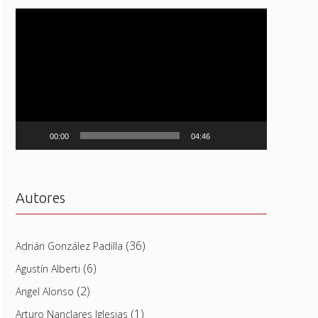
Reproductor
de
vídeo
00:00
04:46
Autores
(36)
Adrián González Padilla
(6)
Agustín Alberti
(2)
Angel Alonso
(1)
Arturo Nanclares Iglesias