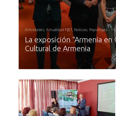
Po
Actividades
,
Actualidad FIJET
,
Noticias
,
Reportajes
-
19
on
La exposición “Armenia en 
Cultural de Armenia