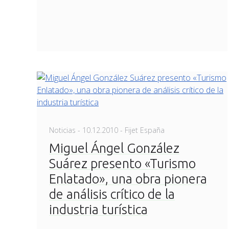
Posted
Noticias
-
10.12.2010
- Fijet España
on
Miguel Ángel González
Suárez presento «Turismo
Enlatado», una obra pionera
de análisis crítico de la
industria turística