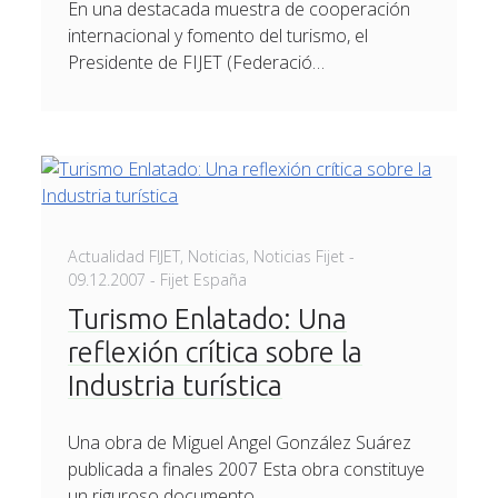
En una destacada muestra de cooperación
internacional y fomento del turismo, el
Presidente de FIJET (Federació…
Posted
Actualidad FIJET
,
Noticias
,
Noticias Fijet
-
on
09.12.2007
- Fijet España
Turismo Enlatado: Una
reflexión crítica sobre la
Industria turística
Una obra de Miguel Angel González Suárez
publicada a finales 2007 Esta obra constituye
un riguroso documento …