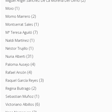
(2)
Miguel Ángel Sánchez De La Morena Del Olmo
(1)
Moio
(2)
Momo Marrero
(1)
Montserrat Sales
(7)
Mª Teresa Aguiló
(1)
Naldi Martínez
(1)
Néstor Trujillo
(31)
Nuria Alberti
(4)
Paloma Ausejo
(4)
Rafael Ansón
(3)
Raquel García Reyes
(2)
Regina Buitrago
(1)
Sebastian Muñoz
(6)
Victoriano Albillos