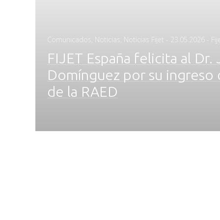
Posted
Comunicados
,
Noticias
,
Noticias Fijet
-
23.05.2026
- Fi
on
FIJET España felicita al Dr.
Domínguez por su ingres
de la RAED