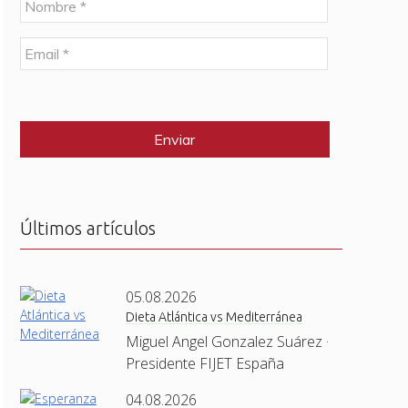
o
m
E
b
m
r
a
e
C
i
*
A
l
P
*
T
C
H
A
Últimos artículos
05.08.2026
Dieta Atlántica vs Mediterránea
Miguel Angel Gonzalez Suárez ·
Presidente FIJET España
04.08.2026