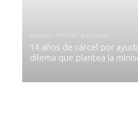
Posted
Reportajes
-
29.04.2026
- Ignacio Vasallo
on
14 años de cárcel por ayuda
dilema que plantea la minis