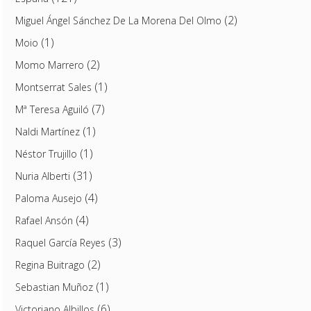
(2)
Miguel Ángel Sánchez De La Morena Del Olmo
(1)
Moio
(2)
Momo Marrero
(1)
Montserrat Sales
(7)
Mª Teresa Aguiló
(1)
Naldi Martínez
(1)
Néstor Trujillo
(31)
Nuria Alberti
(4)
Paloma Ausejo
(4)
Rafael Ansón
(3)
Raquel García Reyes
(2)
Regina Buitrago
(1)
Sebastian Muñoz
(6)
Victoriano Albillos