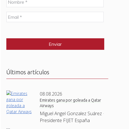
o
m
E
b
m
r
a
e
C
i
*
A
l
P
*
T
C
H
A
Últimos artículos
08.08.2026
Emirates gana por goleada a Qatar
Airways
Miguel Angel Gonzalez Suárez ·
Presidente FIJET España