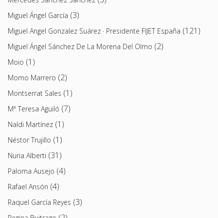
(3)
Miguel Ángel García
(121)
Miguel Angel Gonzalez Suárez · Presidente FIJET España
(2)
Miguel Ángel Sánchez De La Morena Del Olmo
(1)
Moio
(2)
Momo Marrero
(1)
Montserrat Sales
(7)
Mª Teresa Aguiló
(1)
Naldi Martínez
(1)
Néstor Trujillo
(31)
Nuria Alberti
(4)
Paloma Ausejo
(4)
Rafael Ansón
(3)
Raquel García Reyes
(2)
Regina Buitrago