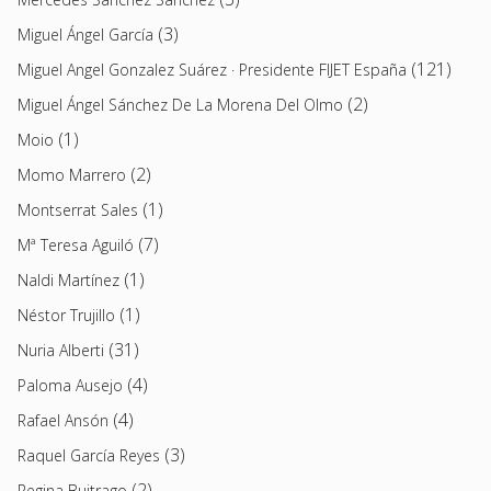
(3)
Miguel Ángel García
(121)
Miguel Angel Gonzalez Suárez · Presidente FIJET España
(2)
Miguel Ángel Sánchez De La Morena Del Olmo
(1)
Moio
(2)
Momo Marrero
(1)
Montserrat Sales
(7)
Mª Teresa Aguiló
(1)
Naldi Martínez
(1)
Néstor Trujillo
(31)
Nuria Alberti
(4)
Paloma Ausejo
(4)
Rafael Ansón
(3)
Raquel García Reyes
(2)
Regina Buitrago