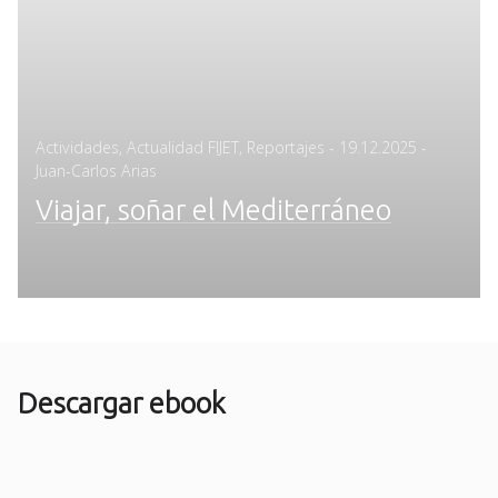
Posted
Actividades
,
Actualidad FIJET
,
Reportajes
-
19.12.2025
-
on
Juan-Carlos Arias
Viajar, soñar el Mediterráneo
Descargar ebook