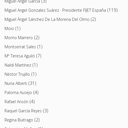
(3)
Miguel Ángel García
(119)
Miguel Angel Gonzalez Suárez · Presidente FIJET España
(2)
Miguel Ángel Sánchez De La Morena Del Olmo
(1)
Moio
(2)
Momo Marrero
(1)
Montserrat Sales
(7)
Mª Teresa Aguiló
(1)
Naldi Martínez
(1)
Néstor Trujillo
(31)
Nuria Alberti
(4)
Paloma Ausejo
(4)
Rafael Ansón
(3)
Raquel García Reyes
(2)
Regina Buitrago