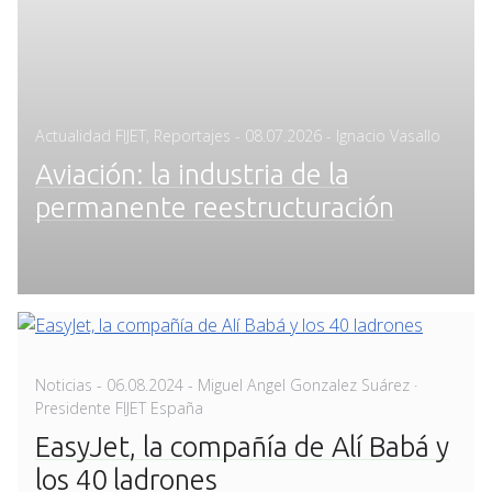
Posted
Actualidad FIJET
,
Reportajes
-
08.07.2026
- Ignacio Vasallo
on
Aviación: la industria de la
permanente reestructuración
Posted
Noticias
-
06.08.2024
- Miguel Angel Gonzalez Suárez ·
on
Presidente FIJET España
EasyJet, la compañía de Alí Babá y
los 40 ladrones