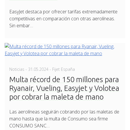
EasyJet destaca por ofrecer tarifas extremadamente
competitivas en comparación con otras aerolíneas.
Sin embar…
Posted
Noticias
-
31.05.2024
- Fijet España
on
Multa récord de 150 millones para
Ryanair, Vueling, Easyjet y Volotea
por cobrar la maleta de mano
Las aerolíneas seguirán cobrando por las maletas de
mano hasta que la multa de Consumo sea firme
CONSUMO SANC…