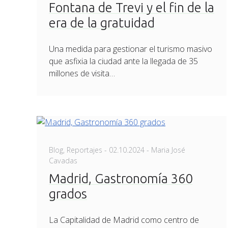
Fontana de Trevi y el fin de la
era de la gratuidad
Una medida para gestionar el turismo masivo
que asfixia la ciudad ante la llegada de 35
millones de visita…
Posted
Blog
,
Reportajes
-
02.10.2024
- Maria José
on
Cavadas
Madrid, Gastronomía 360
grados
La Capitalidad de Madrid como centro de