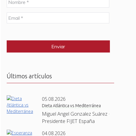
o
m
E
b
m
r
a
e
C
i
*
A
l
P
*
T
C
H
A
Últimos artículos
05.08.2026
Dieta Atlántica vs Mediterránea
Miguel Angel Gonzalez Suárez ·
Presidente FIJET España
04.08.2026