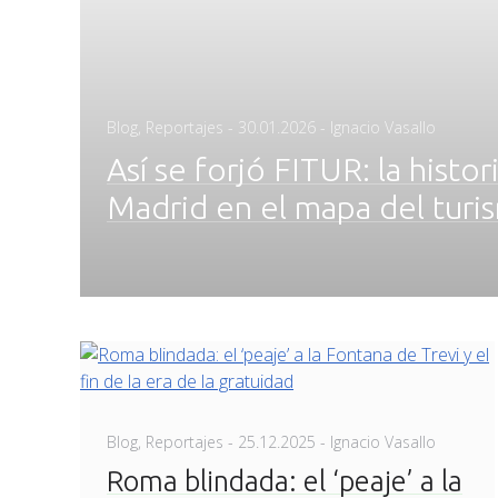
Posted
Blog
,
Reportajes
-
30.01.2026
- Ignacio Vasallo
on
Así se forjó FITUR: la histor
Madrid en el mapa del turi
Posted
Blog
,
Reportajes
-
25.12.2025
- Ignacio Vasallo
on
Roma blindada: el ‘peaje’ a la