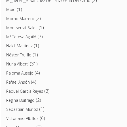
(2)
Miguel Ángel Sánchez De La Morena Del Olmo
(1)
Moio
(2)
Momo Marrero
(1)
Montserrat Sales
(7)
Mª Teresa Aguiló
(1)
Naldi Martínez
(1)
Néstor Trujillo
(31)
Nuria Alberti
(4)
Paloma Ausejo
(4)
Rafael Ansón
(3)
Raquel García Reyes
(2)
Regina Buitrago
(1)
Sebastian Muñoz
(6)
Victoriano Albillos