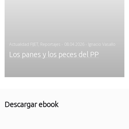
Posted
Actualidad FIJET
,
Reportajes
-
08.04.2026
- Ignacio Vasallo
on
Los panes y los peces del PP
Descargar ebook