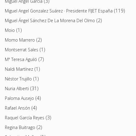
(3)
Miguel Ángel García
(119)
Miguel Angel Gonzalez Suárez · Presidente FIJET España
(2)
Miguel Ángel Sánchez De La Morena Del Olmo
(1)
Moio
(2)
Momo Marrero
(1)
Montserrat Sales
(7)
Mª Teresa Aguiló
(1)
Naldi Martínez
(1)
Néstor Trujillo
(31)
Nuria Alberti
(4)
Paloma Ausejo
(4)
Rafael Ansón
(3)
Raquel García Reyes
(2)
Regina Buitrago