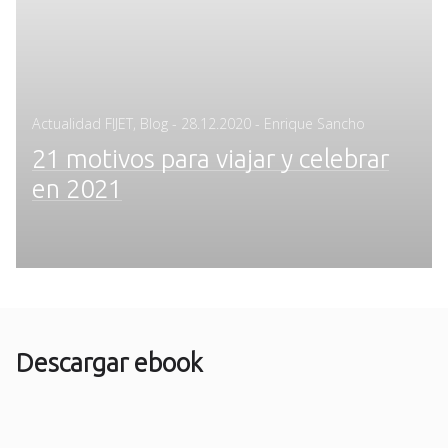
Posted
Actualidad FIJET
,
Blog
-
28.12.2020
- Enrique Sancho
on
21 motivos para viajar y celebrar
en 2021
Descargar ebook