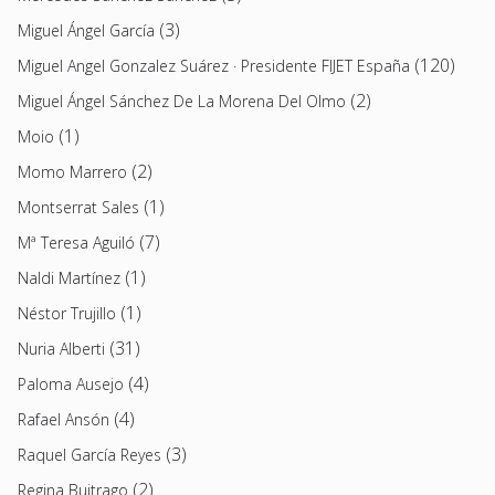
(3)
Miguel Ángel García
(120)
Miguel Angel Gonzalez Suárez · Presidente FIJET España
(2)
Miguel Ángel Sánchez De La Morena Del Olmo
(1)
Moio
(2)
Momo Marrero
(1)
Montserrat Sales
(7)
Mª Teresa Aguiló
(1)
Naldi Martínez
(1)
Néstor Trujillo
(31)
Nuria Alberti
(4)
Paloma Ausejo
(4)
Rafael Ansón
(3)
Raquel García Reyes
(2)
Regina Buitrago