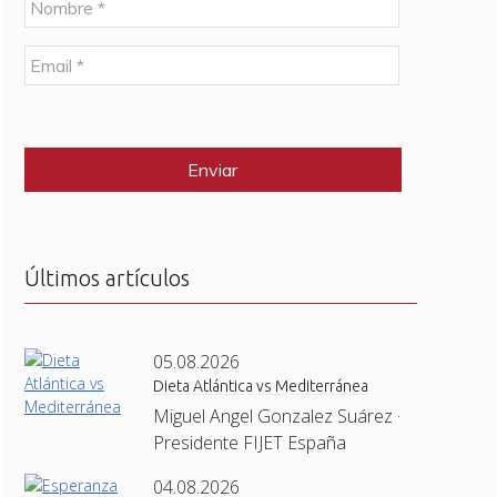
o
m
E
b
m
r
a
e
C
i
*
A
l
P
*
T
C
H
A
Últimos artículos
05.08.2026
Dieta Atlántica vs Mediterránea
Miguel Angel Gonzalez Suárez ·
Presidente FIJET España
04.08.2026