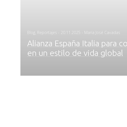
Posted
Blog
,
Reportajes
-
20.11.2025
- Maria José Cavadas
on
Alianza España Italia para c
en un estilo de vida global