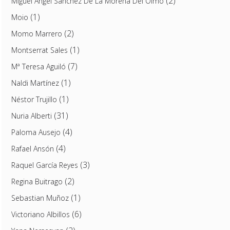
(2)
Miguel Ángel Sánchez De La Morena Del Olmo
(1)
Moio
(2)
Momo Marrero
(1)
Montserrat Sales
(7)
Mª Teresa Aguiló
(1)
Naldi Martínez
(1)
Néstor Trujillo
(31)
Nuria Alberti
(4)
Paloma Ausejo
(4)
Rafael Ansón
(3)
Raquel García Reyes
(2)
Regina Buitrago
(1)
Sebastian Muñoz
(6)
Victoriano Albillos