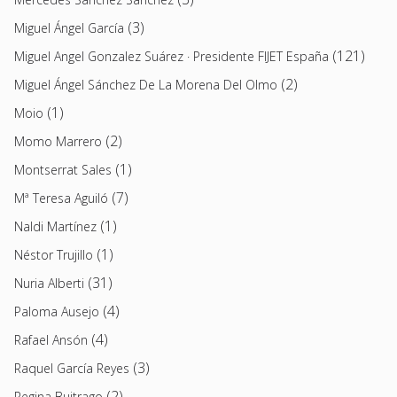
(3)
Miguel Ángel García
(121)
Miguel Angel Gonzalez Suárez · Presidente FIJET España
(2)
Miguel Ángel Sánchez De La Morena Del Olmo
(1)
Moio
(2)
Momo Marrero
(1)
Montserrat Sales
(7)
Mª Teresa Aguiló
(1)
Naldi Martínez
(1)
Néstor Trujillo
(31)
Nuria Alberti
(4)
Paloma Ausejo
(4)
Rafael Ansón
(3)
Raquel García Reyes
(2)
Regina Buitrago