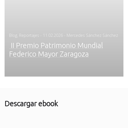
Posted
Blog
,
Reportajes
-
11.02.2026
- Mercedes Sánchez Sánchez
on
II Premio Patrimonio Mundial
Federico Mayor Zaragoza
Descargar ebook