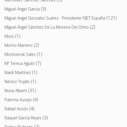
(3)
Miguel Ángel García
(121)
Miguel Angel Gonzalez Suárez · Presidente FIJET España
(2)
Miguel Ángel Sánchez De La Morena Del Olmo
(1)
Moio
(2)
Momo Marrero
(1)
Montserrat Sales
(7)
Mª Teresa Aguiló
(1)
Naldi Martínez
(1)
Néstor Trujillo
(31)
Nuria Alberti
(4)
Paloma Ausejo
(4)
Rafael Ansón
(3)
Raquel García Reyes
(2)
Regina Buitrago