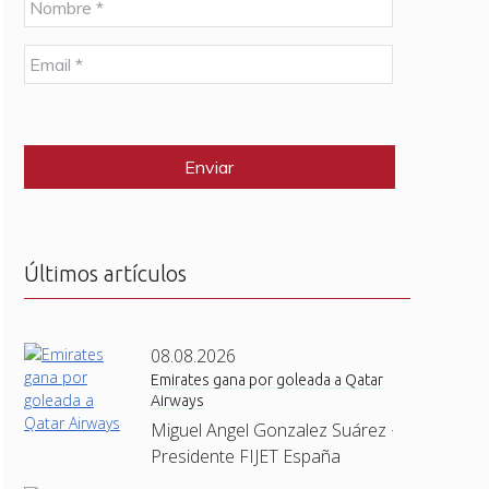
o
m
E
b
m
r
a
e
C
i
*
A
l
P
*
T
C
H
A
Últimos artículos
08.08.2026
Emirates gana por goleada a Qatar
Airways
Miguel Angel Gonzalez Suárez ·
Presidente FIJET España