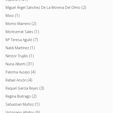
(2)
Miguel Ángel Sánchez De La Morena Del Olmo
(1)
Moio
(2)
Momo Marrero
(1)
Montserrat Sales
(7)
Mª Teresa Aguiló
(1)
Naldi Martínez
(1)
Néstor Trujillo
(31)
Nuria Alberti
(4)
Paloma Ausejo
(4)
Rafael Ansón
(3)
Raquel García Reyes
(2)
Regina Buitrago
(1)
Sebastian Muñoz
(6)
Victoriano Albillos