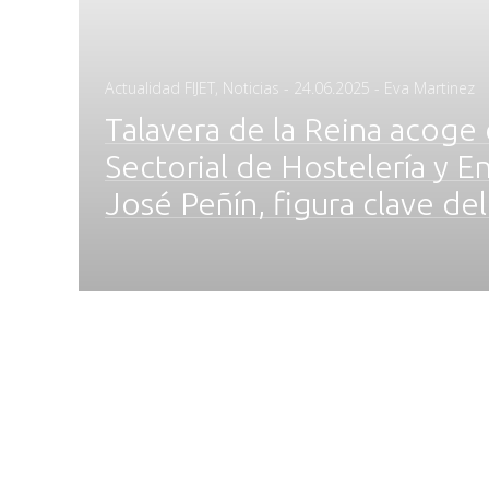
Posted
Actualidad FIJET
,
Noticias
-
24.06.2025
- Eva Martinez
on
Talavera de la Reina acoge
Sectorial de Hostelería y E
José Peñín, figura clave del