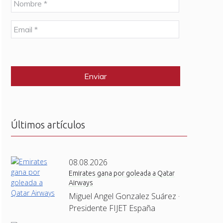
o
m
E
b
m
r
a
e
C
i
*
A
l
P
*
T
C
H
A
Últimos artículos
08.08.2026
Emirates gana por goleada a Qatar
Airways
Miguel Angel Gonzalez Suárez ·
Presidente FIJET España