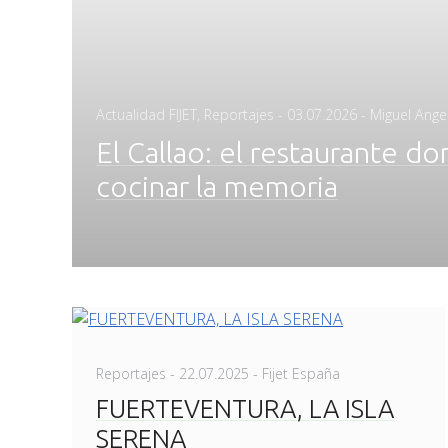
Posted
Actualidad FIJET
,
Reportajes
-
03.07.2026
- Miguel Ange
on
El Callao: el restaurante d
cocinar la memoria
Posted
Reportajes
-
22.07.2025
- Fijet España
on
FUERTEVENTURA, LA ISLA
SERENA