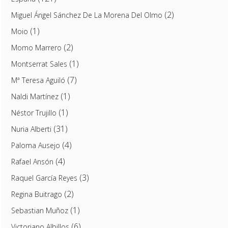
(2)
Miguel Ángel Sánchez De La Morena Del Olmo
(1)
Moio
(2)
Momo Marrero
(1)
Montserrat Sales
(7)
Mª Teresa Aguiló
(1)
Naldi Martínez
(1)
Néstor Trujillo
(31)
Nuria Alberti
(4)
Paloma Ausejo
(4)
Rafael Ansón
(3)
Raquel García Reyes
(2)
Regina Buitrago
(1)
Sebastian Muñoz
(6)
Victoriano Albillos