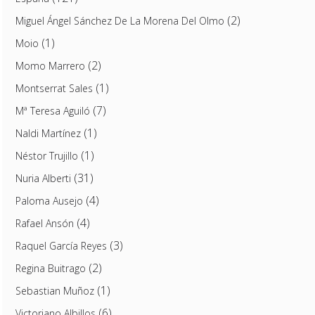
(2)
Miguel Ángel Sánchez De La Morena Del Olmo
(1)
Moio
(2)
Momo Marrero
(1)
Montserrat Sales
(7)
Mª Teresa Aguiló
(1)
Naldi Martínez
(1)
Néstor Trujillo
(31)
Nuria Alberti
(4)
Paloma Ausejo
(4)
Rafael Ansón
(3)
Raquel García Reyes
(2)
Regina Buitrago
(1)
Sebastian Muñoz
(6)
Victoriano Albillos