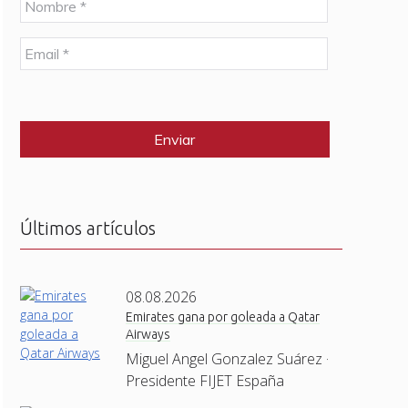
o
m
E
b
m
r
a
e
C
i
*
A
l
P
*
T
C
H
A
Últimos artículos
08.08.2026
Emirates gana por goleada a Qatar
Airways
Miguel Angel Gonzalez Suárez ·
Presidente FIJET España