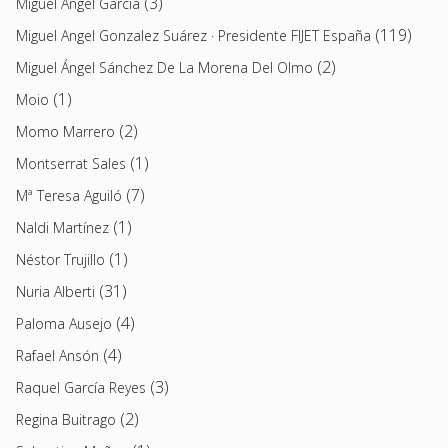
(3)
Miguel Ángel García
(119)
Miguel Angel Gonzalez Suárez · Presidente FIJET España
(2)
Miguel Ángel Sánchez De La Morena Del Olmo
(1)
Moio
(2)
Momo Marrero
(1)
Montserrat Sales
(7)
Mª Teresa Aguiló
(1)
Naldi Martínez
(1)
Néstor Trujillo
(31)
Nuria Alberti
(4)
Paloma Ausejo
(4)
Rafael Ansón
(3)
Raquel García Reyes
(2)
Regina Buitrago