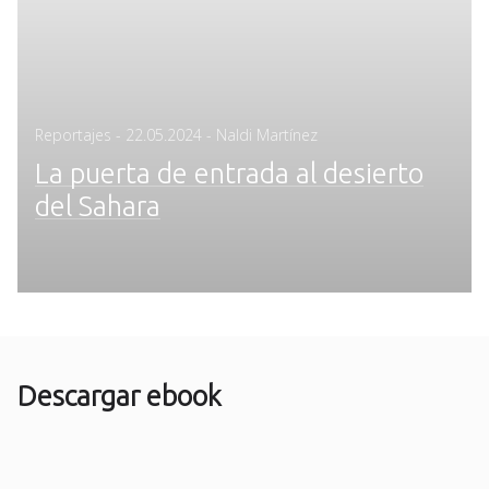
Posted
Reportajes
-
22.05.2024
- Naldi Martínez
on
La puerta de entrada al desierto
del Sahara
Descargar ebook