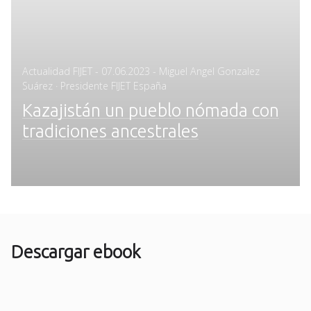
Posted
Actualidad FIJET
-
07.06.2023
- Miguel Angel Gonzalez
on
Suárez · Presidente FIJET España
Kazajistán un pueblo nómada con
tradiciones ancestrales
Descargar ebook