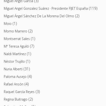
(3)
Miguel Ángel García
(119)
Miguel Angel Gonzalez Suárez · Presidente FIJET España
(2)
Miguel Ángel Sánchez De La Morena Del Olmo
(1)
Moio
(2)
Momo Marrero
(1)
Montserrat Sales
(7)
Mª Teresa Aguiló
(1)
Naldi Martínez
(1)
Néstor Trujillo
(31)
Nuria Alberti
(4)
Paloma Ausejo
(4)
Rafael Ansón
(3)
Raquel García Reyes
(2)
Regina Buitrago