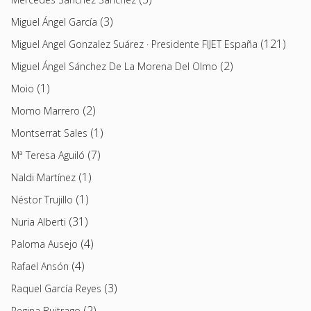
(3)
Miguel Ángel García
(121)
Miguel Angel Gonzalez Suárez · Presidente FIJET España
(2)
Miguel Ángel Sánchez De La Morena Del Olmo
(1)
Moio
(2)
Momo Marrero
(1)
Montserrat Sales
(7)
Mª Teresa Aguiló
(1)
Naldi Martínez
(1)
Néstor Trujillo
(31)
Nuria Alberti
(4)
Paloma Ausejo
(4)
Rafael Ansón
(3)
Raquel García Reyes
(2)
Regina Buitrago