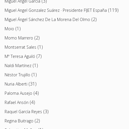
(3)
Miguel Ángel García
(119)
Miguel Angel Gonzalez Suárez · Presidente FIJET España
(2)
Miguel Ángel Sánchez De La Morena Del Olmo
(1)
Moio
(2)
Momo Marrero
(1)
Montserrat Sales
(7)
Mª Teresa Aguiló
(1)
Naldi Martínez
(1)
Néstor Trujillo
(31)
Nuria Alberti
(4)
Paloma Ausejo
(4)
Rafael Ansón
(3)
Raquel García Reyes
(2)
Regina Buitrago